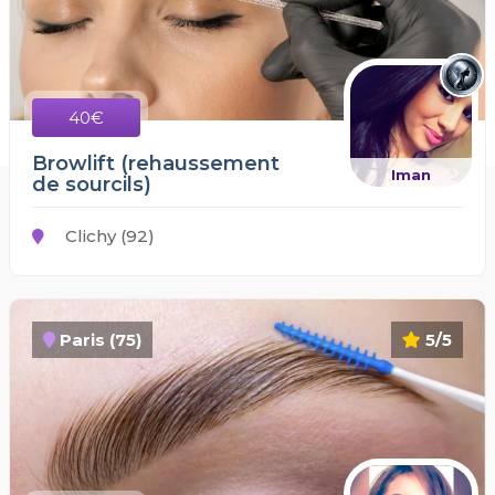
40€
Browlift (rehaussement
Iman
de sourcils)
Clichy (92)
Paris (75)
5/5