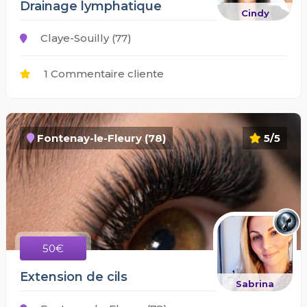
Drainage lymphatique
Cindy
Claye-Souilly (77)
1 Commentaire cliente
Fontenay-le-Fleury (78)
5/5
50€
Extension de cils
Sabrina