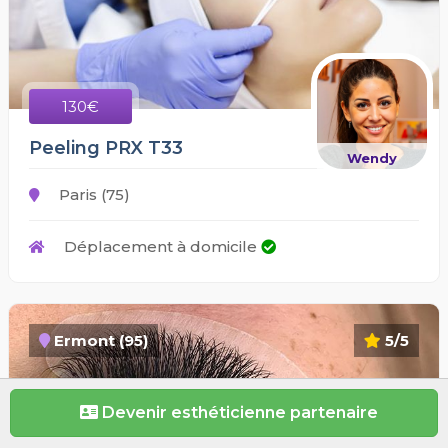
130€
Peeling PRX T33
Wendy
Paris (75)
Déplacement à domicile
Ermont (95)
5/5
Devenir esthéticienne partenaire