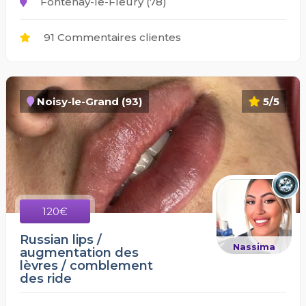
Fontenay-le-Fleury (78)
91 Commentaires clientes
Noisy-le-Grand (93)
5/5
120€
Russian lips /
Nassima
augmentation des
lèvres / comblement
des ride