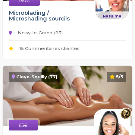
150€
Microblading /
Nassima
Microshading sourcils
Noisy-le-Grand (93)
15 Commentaires clientes
Claye-Souilly (77)
5/5
65€