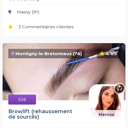
Massy (91)
3 Commentaires clientes
Montigny-le-Bretonneux (78)
4.7/5
30€
Browlift (rehaussement
Maroua
de sourcils)