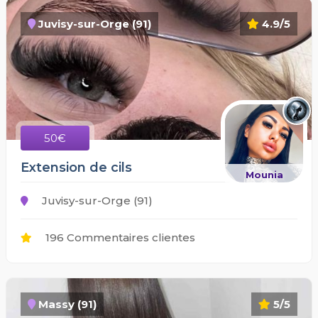
Juvisy-sur-Orge (91)
4.9/5
50€
Extension de cils
Mounia
Juvisy-sur-Orge (91)
196 Commentaires clientes
Massy (91)
5/5