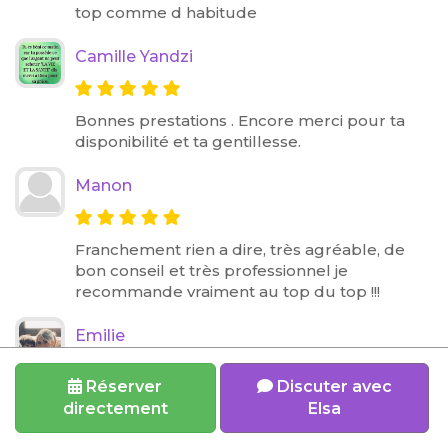
top comme d habitude
Camille Yandzi
Bonnes prestations . Encore merci pour ta
disponibilité et ta gentillesse.
Manon
Franchement rien a dire, très agréable, de
bon conseil et très professionnel je
recommande vraiment au top du top !!!
Emilie
Réserver
Discuter avec
Une pépite ! J’ai hésité plusieurs mois avant
directement
Elsa
de me lancer … je suis extrêmement
heureuse et reconnaissante ! Elsa a embelli