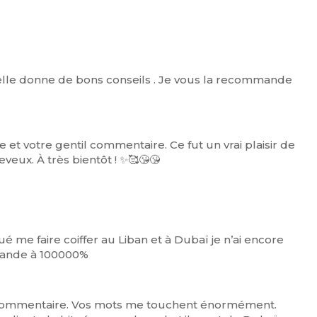
, elle donne de bons conseils . Je vous la recommande
et votre gentil commentaire. Ce fut un vrai plaisir de
veux. À très bientôt ! ✨🥰😘😘
é me faire coiffer au Liban et à Dubaï je n’ai encore
mmande à 100000%
 commentaire. Vos mots me touchent énormément.