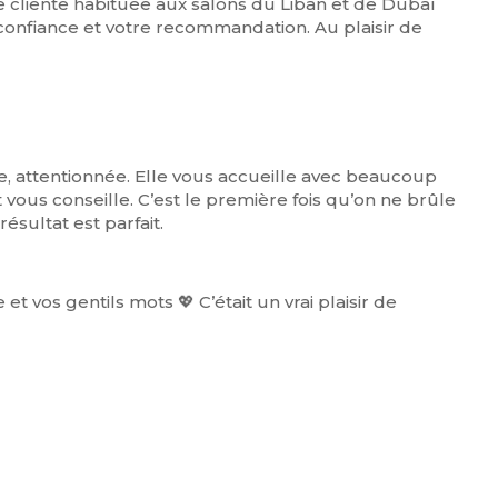
e cliente habituée aux salons du Liban et de Dubaï
confiance et votre recommandation. Au plaisir de
, attentionnée. Elle vous accueille avec beaucoup
t vous conseille. C’est le première fois qu’on ne brûle
ésultat est parfait.
 vos gentils mots 💖 C’était un vrai plaisir de