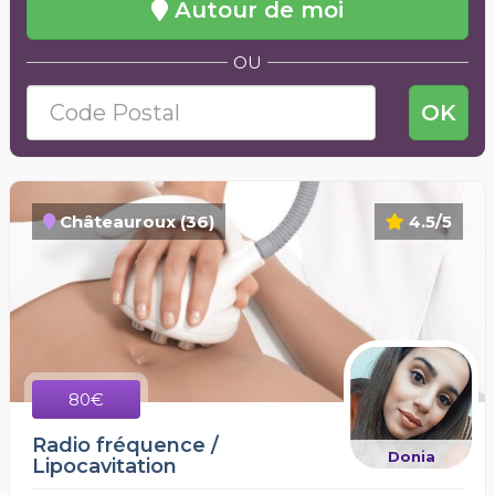
Autour de moi
OU
OK
Châteauroux (36)
4.5/5
80€
Radio fréquence /
Donia
Lipocavitation