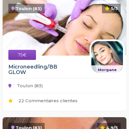
Toulon (83)
5/5
75€
Microneedling/BB
Morgane
GLOW
Toulon (83)
22 Commentaires clientes
Toulon (83)
4.9/5