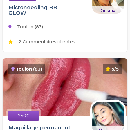
Microneedling BB
Juliana
GLOW
Toulon (83)
2 Commentaires clientes
Toulon (83)
5/5
250€
Maquillage permanent