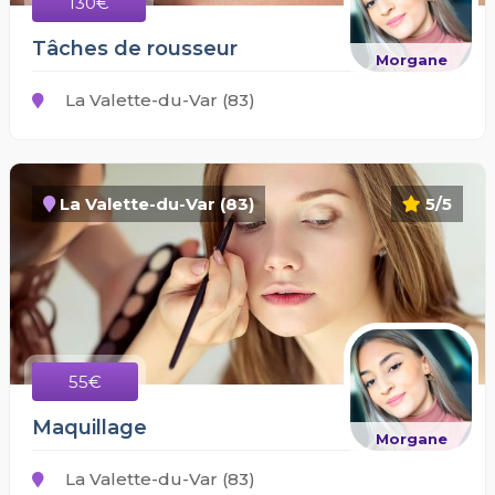
130€
Tâches de rousseur
Morgane
La Valette-du-Var (83)
La Valette-du-Var (83)
5/5
55€
Maquillage
Morgane
La Valette-du-Var (83)