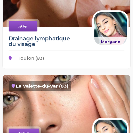
50€
Drainage lymphatique
Morgane
du visage
Toulon (83)
La Valette-du-Var (83)