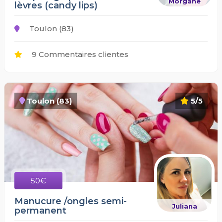
Morgane
lèvres (candy lips)
Toulon (83)
9 Commentaires clientes
Toulon (83)
5/5
50€
Manucure /ongles semi-
Juliana
permanent