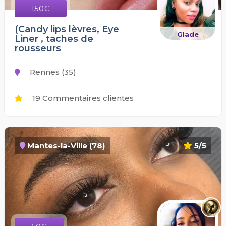
150€
(Candy lips lèvres, Eye
Glade
Liner , taches de
rousseurs
Rennes (35)
19 Commentaires clientes
Mantes-la-Ville (78)
5/5