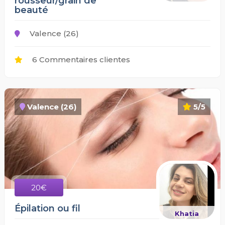
rousseur/grain de
beauté
Valence (26)
6 Commentaires clientes
Valence (26)
5/5
20€
Épilation ou fil
Khatia