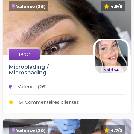
Valence (26)
4.9/5
180€
Microblading /
Shirine
Microshading
Valence (26)
51 Commentaires clientes
Valence (26)
4.7/5