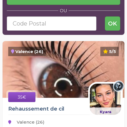
OU
OK
Valence (26)
5/5
35€
Rehaussement de cil
Kyara
Valence (26)