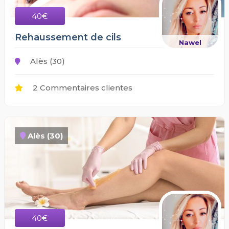
40€
Rehaussement de cils
Nawel
Alès (30)
2 Commentaires clientes
Alès (30)
40€