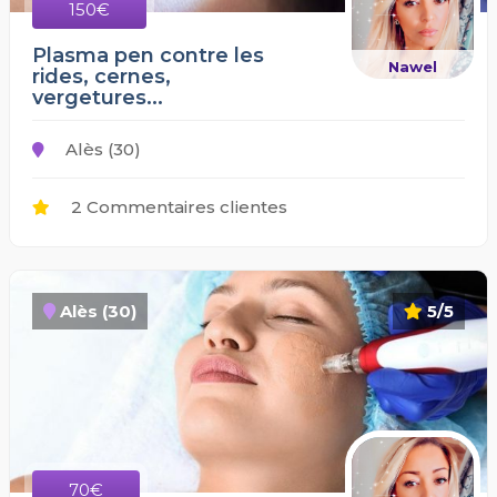
150€
Plasma pen contre les
Nawel
rides, cernes,
vergetures...
Alès (30)
2 Commentaires clientes
Alès (30)
5/5
70€