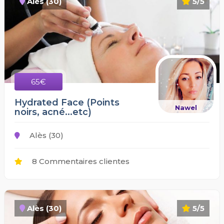
Alès (30)
5/5
65€
Hydrated Face (Points
Nawel
noirs, acné...etc)
Alès (30)
8 Commentaires clientes
Alès (30)
5/5