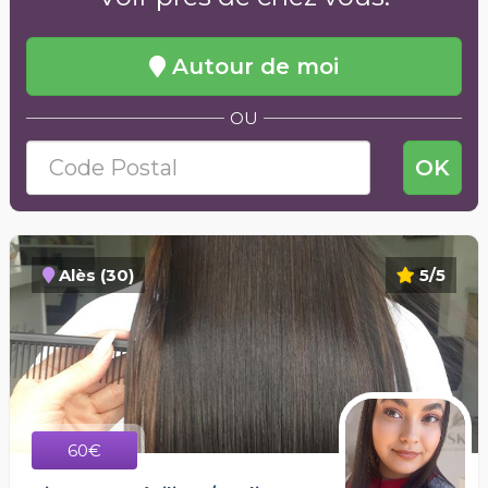
Autour de moi
OU
OK
Alès (30)
5/5
60€