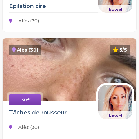
Épilation cire
Nawel
Alès (30)
Alès (30)
5/5
130€
Tâches de rousseur
Nawel
Alès (30)