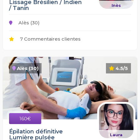
Lissage Brésilien / Indien
Inès
/ Tanin
Alès (30)
7 Commentaires clientes
Alès (30)
4.5/5
160€
Épilation définitive
Laura
Lumière pulsée