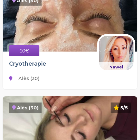
Alès (30)
60€
Cryotherapie
Nawel
Alès (30)
Alès (30)
5/5