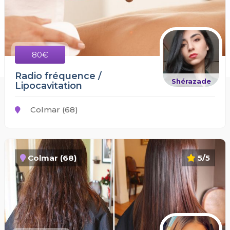
80€
Radio fréquence /
Shérazade
Lipocavitation
Colmar (68)
Colmar (68)
5/5