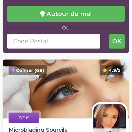
Autour de moi
OU
OK
Colmar (68)
4.9/5
179€
Microblading Sourcils