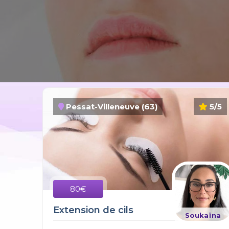
Pessat-Villeneuve (63)
5/5
80€
Extension de cils
Soukaïna