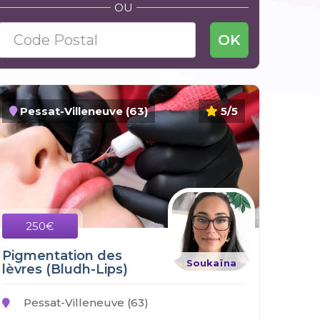
OU
OK
Pessat-Villeneuve (63)
5/5
250€
Pigmentation des
Soukaïna
lèvres (Bludh-Lips)
Pessat-Villeneuve (63)