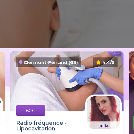
Clermont-Ferrand (63)
4.4/5
60€
Radio fréquence -
Julie
Lipocavitation