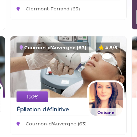
Clermont-Ferrand (63)
Cournon-d'Auvergne (63)
4.5/5
150€
Épilation définitive
Océane
Cournon-d'Auvergne (63)