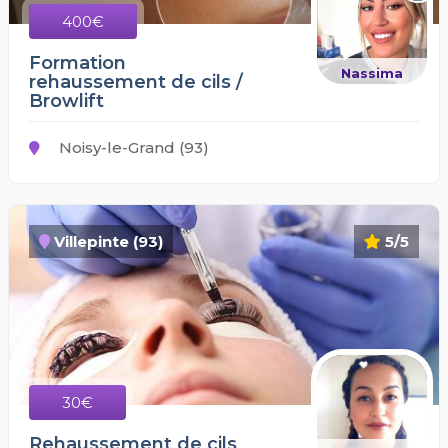
400€
Formation
Nassima
rehaussement de cils /
Browlift
Noisy-le-Grand (93)
Villepinte (93)
5/5
30€
Rehaussement de cils