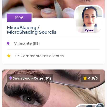
150€
MicroBlading /
Zyna
MicroShading Sourcils
Villepinte (93)
53 Commentaires clientes
Juvisy-sur-Orge (91)
4.9/5