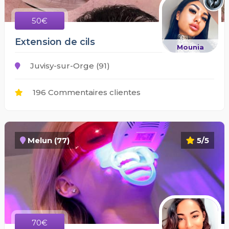
50€
Extension de cils
Mounia
Juvisy-sur-Orge (91)
196 Commentaires clientes
Melun (77)
5/5
70€