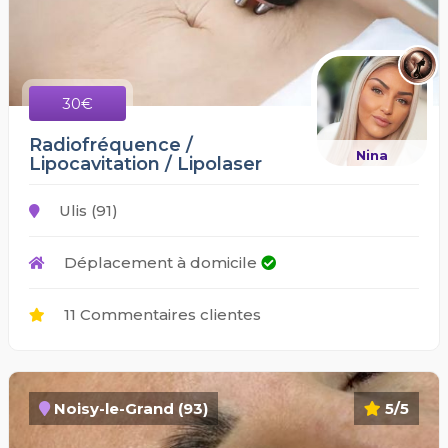
30€
Radiofréquence /
Nina
Lipocavitation / Lipolaser
Ulis (91)
Déplacement à domicile
11 Commentaires clientes
Noisy-le-Grand (93)
5/5