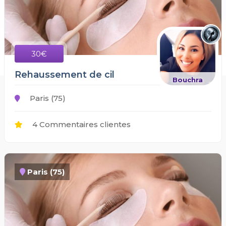
30€
Rehaussement de cil
Bouchra
Paris (75)
4 Commentaires clientes
Paris (75)