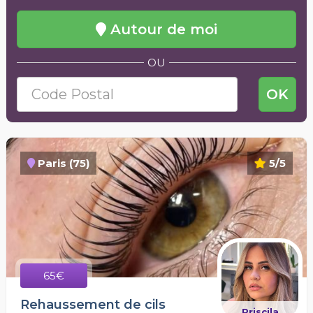
Autour de moi
OU
OK
Paris (75)
5/5
65€
Rehaussement de cils
Priscila