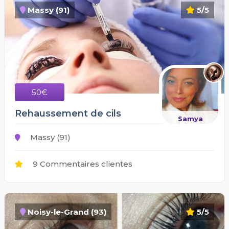
Massy (91)
5/5
50€
Rehaussement de cils
Samya
Massy (91)
9 Commentaires clientes
Noisy-le-Grand (93)
5/5