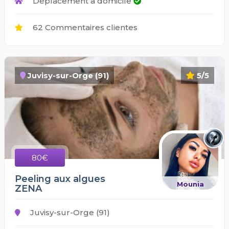
Déplacement à domicile
62 Commentaires clientes
Juvisy-sur-Orge (91)
5/5
80€
Peeling aux algues
Mounia
ZENA
Juvisy-sur-Orge (91)