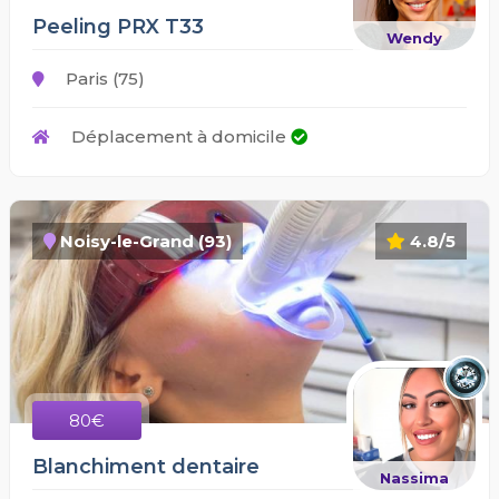
Peeling PRX T33
Wendy
Paris (75)
Déplacement à domicile
Noisy-le-Grand (93)
4.8/5
80€
Blanchiment dentaire
Nassima