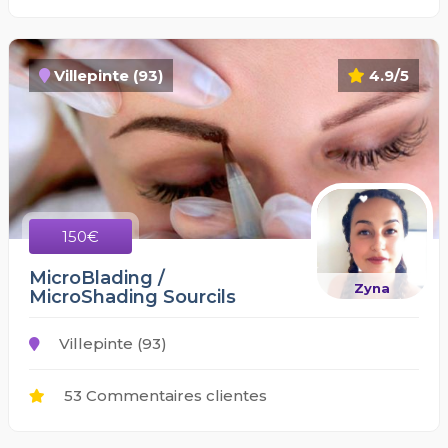
Villepinte (93)
4.9/5
150€
MicroBlading /
Zyna
MicroShading Sourcils
Villepinte (93)
53 Commentaires clientes