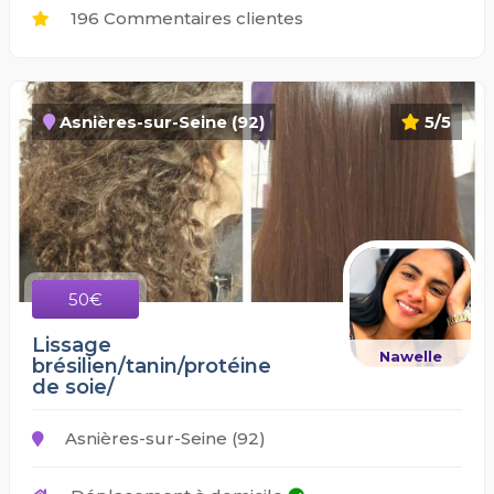
196 Commentaires clientes
Asnières-sur-Seine (92)
5/5
50€
Lissage
Nawelle
brésilien/tanin/protéine
de soie/
Asnières-sur-Seine (92)