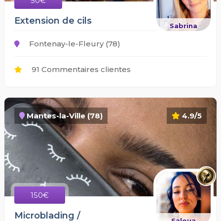
50€
Extension de cils
Sabrina
Fontenay-le-Fleury (78)
91 Commentaires clientes
Mantes-la-Ville (78)
4.9/5
150€
Microblading /
Saloua