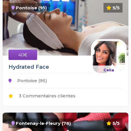
Pontoise (95)
5/5
40€
Hydrated Face
Celia
Pontoise (95)
3 Commentaires clientes
Fontenay-le-Fleury (78)
5/5