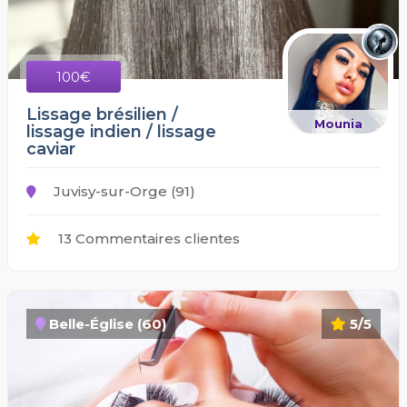
100€
Lissage brésilien /
Mounia
lissage indien / lissage
caviar
Juvisy-sur-Orge (91)
13 Commentaires clientes
Belle-Église (60)
5/5