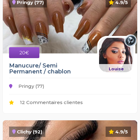
Pringy (77)
4.9/5
20€
Manucure/ Semi
Louise
Permanent / chablon
Pringy (77)
12 Commentaires clientes
Clichy (92)
4.9/5