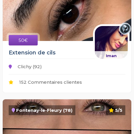
50€
Extension de cils
Iman
Clichy (92)
152 Commentaires clientes
Fontenay-le-Fleury (78)
5/5