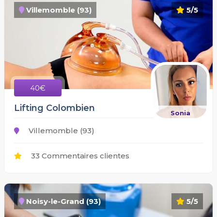
Villemomble (93)
5/5
40€
Lifting Colombien
Sonia
Villemomble (93)
33 Commentaires clientes
Noisy-le-Grand (93)
5/5