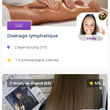
65€
Drainage lymphatique
Cindy
Claye-Souilly (77)
1 Commentaire cliente
Noisy-le-Grand (93)
5/5