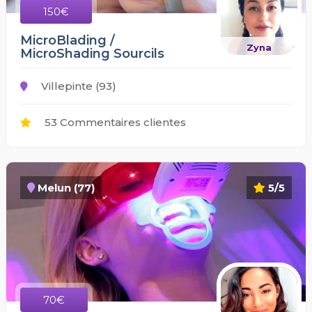
150€
MicroBlading /
Zyna
MicroShading Sourcils
Villepinte (93)
53 Commentaires clientes
Melun (77)
5/5
70€