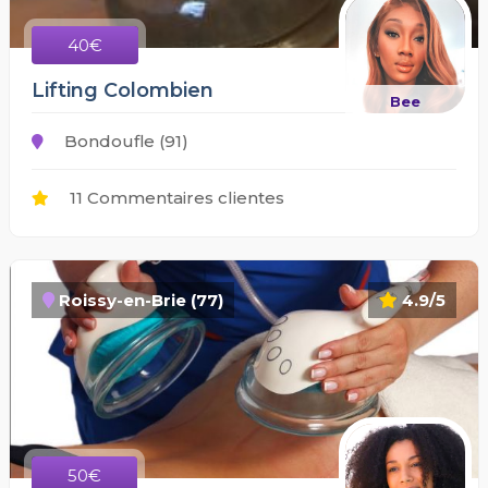
40€
Lifting Colombien
Bee
Bondoufle (91)
11 Commentaires clientes
Roissy-en-Brie (77)
4.9/5
50€