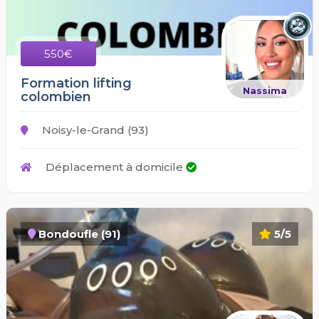
550€
Formation lifting
Nassima
colombien
Noisy-le-Grand (93)
Déplacement à domicile
Bondoufle (91)
5/5