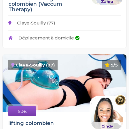
Zahra
colombien (Vaccum
Therapy)
Claye-Souilly (77)
Déplacement à domicile
Claye-Souilly (77)
5/5
50€
lifting colombien
Cindy