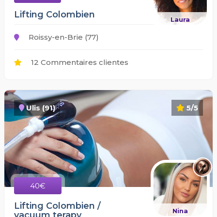
Lifting Colombien
Laura
Roissy-en-Brie (77)
12 Commentaires clientes
Ulis (91)
5/5
40€
Lifting Colombien /
Nina
vacuum terapy