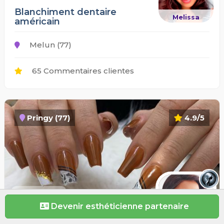
Blanchiment dentaire
Melissa
américain
Melun (77)
65 Commentaires clientes
Pringy (77)
4.9/5
20€
Devenir esthéticienne partenaire
Manucure/ Semi