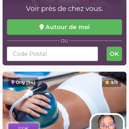
Voir près de chez vous.
Autour de moi
OU
OK
Orly (94)
5/5
100€