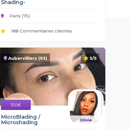
Shading-
Paris (75)
188 Commentaires clientes
Aubervilliers (93)
5/5
150€
MicroBlading /
Olivia
Microshading