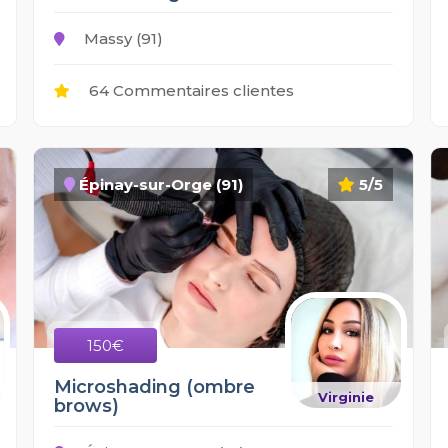
Massy (91)
64 Commentaires clientes
Épinay-sur-Orge (91)
5/5
150€
Microshading (ombre
Virginie
brows)