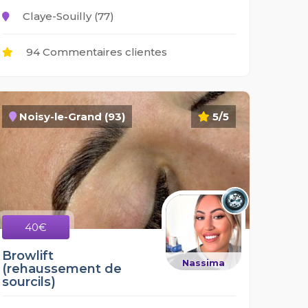
Claye-Souilly (77)
94 Commentaires clientes
Noisy-le-Grand (93)
5/5
40€
Browlift
Nassima
(rehaussement de
sourcils)