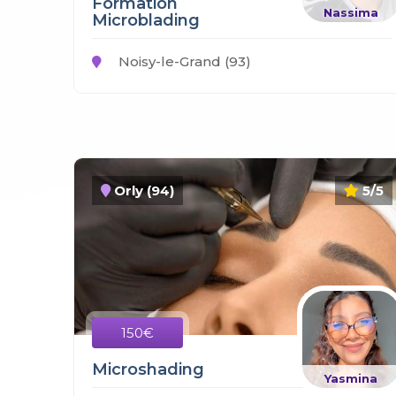
Formation
Nassima
Microblading
Noisy-le-Grand (93)
Orly (94)
5/5
150€
Microshading
Yasmina