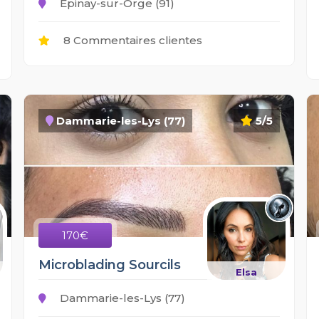
Épinay-sur-Orge (91)
8 Commentaires clientes
Dammarie-les-Lys (77)
5/5
170€
Microblading Sourcils
Elsa
Dammarie-les-Lys (77)