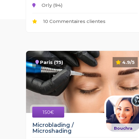
Orly (94)
10 Commentaires clientes
Paris (75)
4.9/5
150€
Microblading /
Bouchra
Microshading