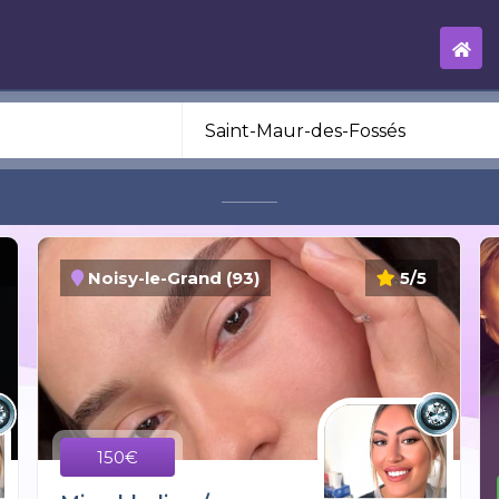
Noisy-le-Grand (93)
5/5
150€