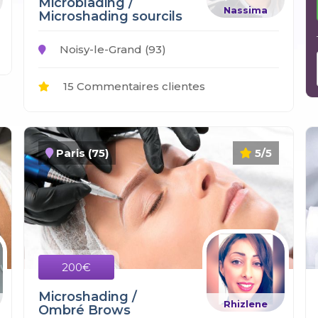
Microblading /
Nassima
Microshading sourcils
Noisy-le-Grand (93)
15 Commentaires clientes
Paris (75)
5/5
200€
Microshading /
Rhizlene
Ombré Brows