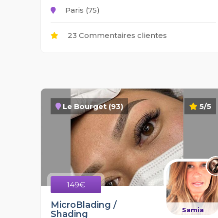
Paris (75)
23 Commentaires clientes
Le Bourget (93)
5/5
149€
MicroBlading /
Samia
Shading