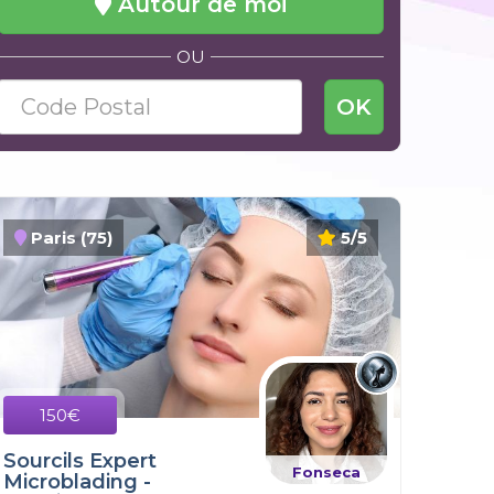
Autour de moi
OU
OK
Paris (75)
5/5
150€
Sourcils Expert
Fonseca
Microblading -