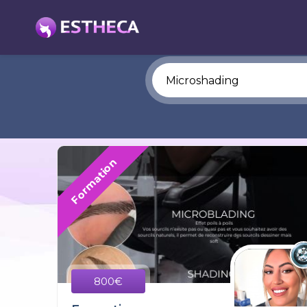
Formation
800€