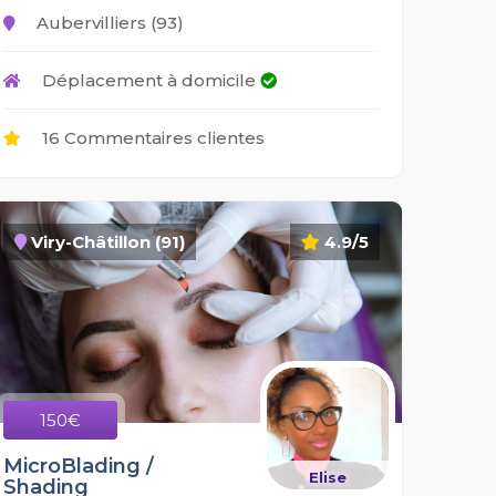
Aubervilliers (93)
Déplacement à domicile
16 Commentaires clientes
Viry-Châtillon (91)
4.9/5
150€
MicroBlading /
Elise
Shading