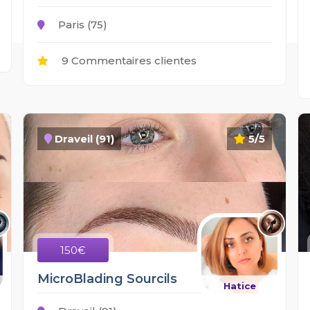
Paris (75)
9 Commentaires clientes
Draveil (91)
5/5
150€
MicroBlading Sourcils
Hatice