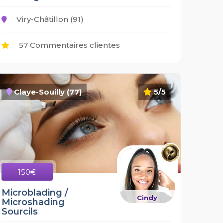
Viry-Châtillon (91)
57 Commentaires clientes
Claye-Souilly (77)
5/5
150€
Microblading /
Cindy
Microshading
Sourcils