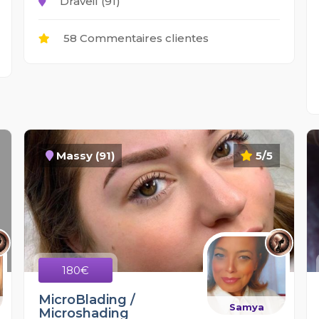
Draveil (91)
58 Commentaires clientes
Massy (91)
5/5
180€
MicroBlading /
Samya
Microshading