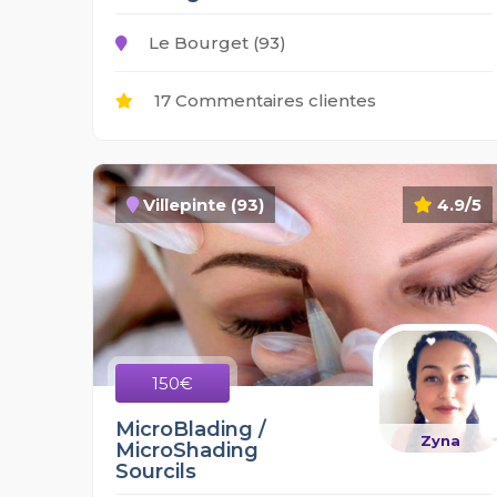
Le Bourget (93)
17 Commentaires clientes
Villepinte (93)
4.9/5
150€
MicroBlading /
Zyna
MicroShading
Sourcils