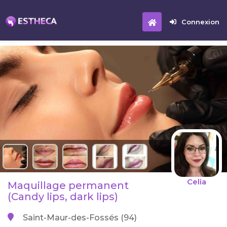
Connexion
Celia
Maquillage permanent
(Candy lips, dark lips)
Saint-Maur-des-Fossés (94)