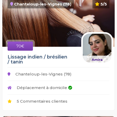
Chanteloup-les-Vignes (78)
5/5
70€
Lissage indien / brésilien
Amira
/ tanin
Chanteloup-les-Vignes (78)
Déplacement à domicile
5 Commentaires clientes