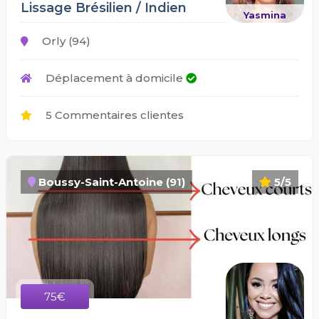
Lissage Brésilien / Indien
Yasmina
Orly (94)
Déplacement à domicile
5 Commentaires clientes
Boussy-Saint-Antoine (91)
5/5
75€