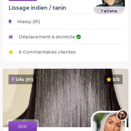
Lissage indien / tanin
Tatiana
Massy (91)
Déplacement à domicile
6 Commentaires clientes
Ulis (91)
5/5
60€