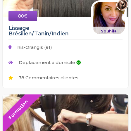
80€
Lissage
Souhila
Brésilien/Tanin/Indien
Ris-Orangis (91)
Déplacement à domicile
78 Commentaires clientes
Formation