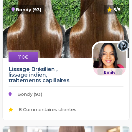
Bondy (93)
5/5
110€
Lissage Brésilien ,
Emily
lissage indien,
traitements capillaires
Bondy (93)
8 Commentaires clientes