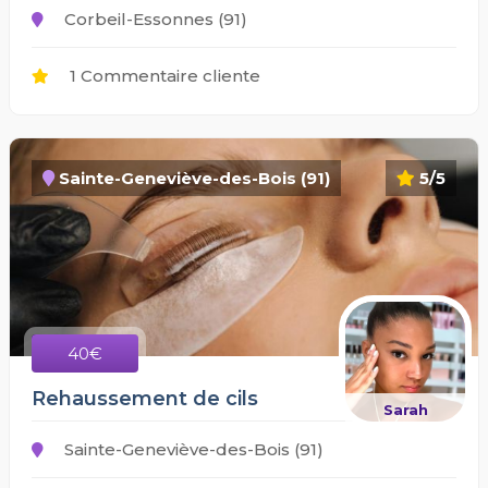
Corbeil-Essonnes (91)
1 Commentaire cliente
Sainte-Geneviève-des-Bois (91)
5/5
40€
Rehaussement de cils
Sarah
Sainte-Geneviève-des-Bois (91)