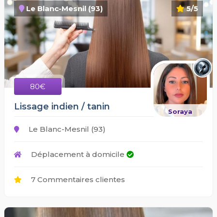
Le Blanc-Mesnil (93)
5/5
80€
Lissage indien / tanin
Soraya
Le Blanc-Mesnil (93)
Déplacement à domicile
7 Commentaires clientes