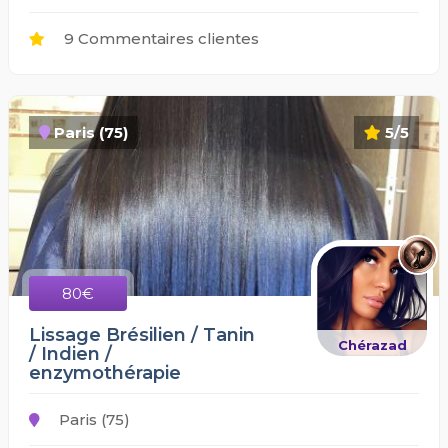
9 Commentaires clientes
Paris (75)
5/5
80€
Lissage Brésilien / Tanin
Chérazad
/ Indien /
enzymothérapie
Paris (75)