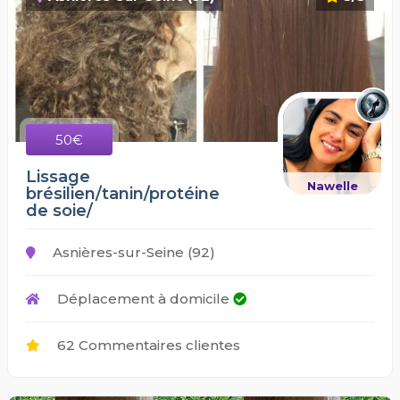
50€
Lissage
Nawelle
brésilien/tanin/protéine
de soie/
Asnières-sur-Seine (92)
Déplacement à domicile
62 Commentaires clientes