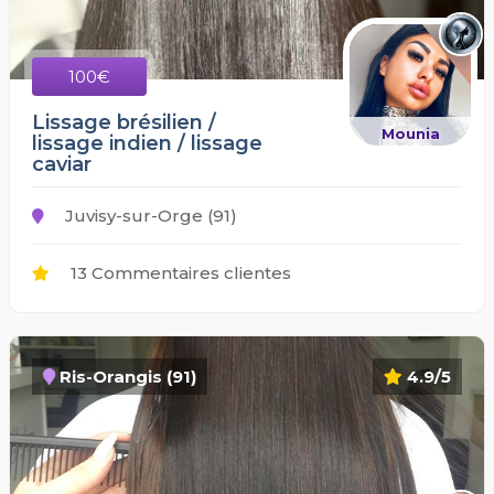
100€
Lissage brésilien /
Mounia
lissage indien / lissage
caviar
Juvisy-sur-Orge (91)
13 Commentaires clientes
Ris-Orangis (91)
4.9/5