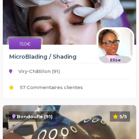
150€
MicroBlading / Shading
Elise
Viry-Châtillon (91)
57 Commentaires clientes
Bondoufle (91)
5/5