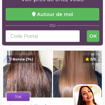
Autour de moi
OU
OK
Bonne (74)
5/5
70€