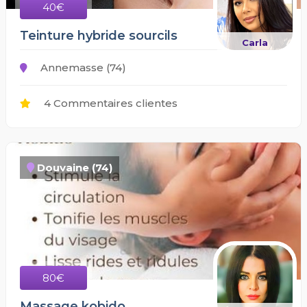
40€
Teinture hybride sourcils
Carla
Annemasse (74)
4 Commentaires clientes
Douvaine (74)
80€
Massage kobido