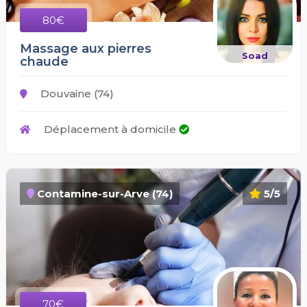
80€
Massage aux pierres
Soad
chaude
Douvaine (74)
Déplacement à domicile
Contamine-sur-Arve (74)
5/5
70€