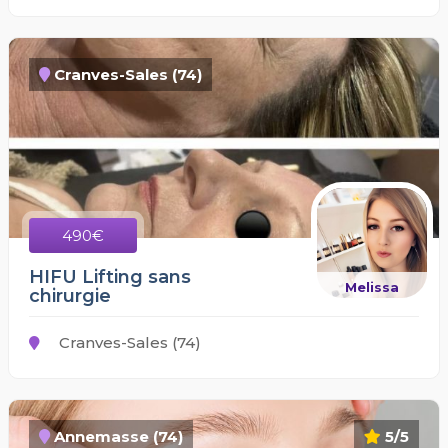
Cranves-Sales (74)
490€
HIFU Lifting sans
Melissa
chirurgie
Cranves-Sales (74)
Annemasse (74)
5/5