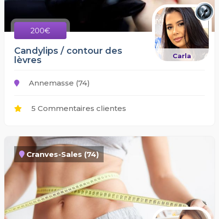
200€
Candylips / contour des
Carla
lèvres
Annemasse (74)
5 Commentaires clientes
Cranves-Sales (74)