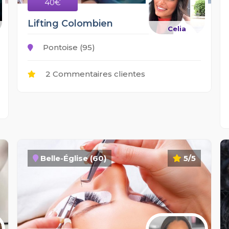
40€
Lifting Colombien
Celia
Pontoise (95)
2 Commentaires clientes
Belle-Église (60)
5/5