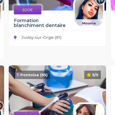
600€
Formation
Mounia
blanchiment dentaire
Juvisy-sur-Orge (91)
Pontoise (95)
5/5