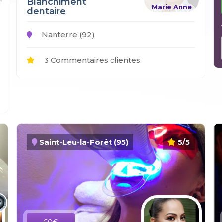
Blanchiment
Marie Anne
dentaire
Nanterre (92)
3 Commentaires clientes
Saint-Leu-la-Forêt (95)
5/5
60€