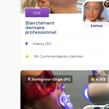
50€
Blanchiment
Samya
dentaire
professionnel
Massy (91)
59 Commentaires clientes
Juvisy-sur-Orge (91)
4.9/5