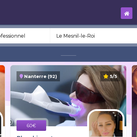
Nanterre (92)
5/5
60€