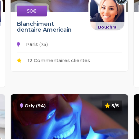
50€
Blanchiment
Bouchra
dentaire Americain
Paris (75)
12 Commentaires clientes
Orly (94)
5/5