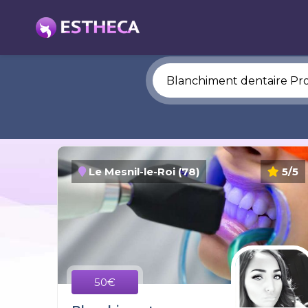
Le Mesnil-le-Roi (78)
5/5
50€