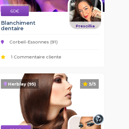
60€
Blanchiment
Prescillia
dentaire
Corbeil-Essonnes (91)
1 Commentaire cliente
Herblay (95)
5/5