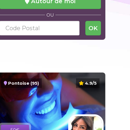
Autour de moi
OU
OK
Pontoise (95)
4.9/5
50€