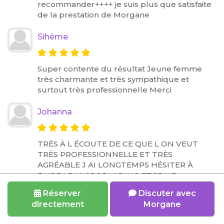
recommander++++ je suis plus que satisfaite
de la prestation de Morgane
Sihème
Super contente du résultat Jeune femme
très charmante et très sympathique et
surtout très professionnelle Merci
Johanna
TRÈS À L ÉCOUTE DE CE QUE L ON VEUT
TRÈS PROFESSIONNELLE ET TRÈS
AGRÉABLE J AI LONGTEMPS HÉSITER À
FAIRE LE MICROBLADING ET JE NE
REGRETTE PAS DU TOUT RAVIE DU
Réserver
Discuter avec
RÉSULTAT MERCI 😊
directement
Morgane
Marlene