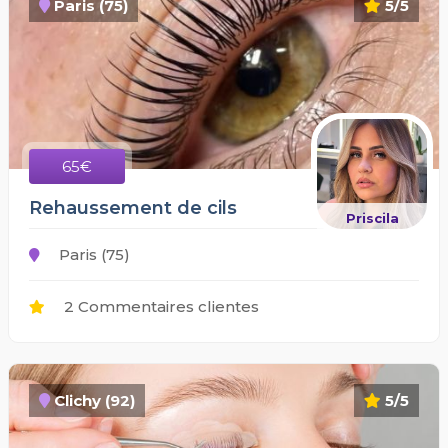
Paris (75)
5/5
65€
Rehaussement de cils
Priscila
Paris (75)
2 Commentaires clientes
Clichy (92)
5/5