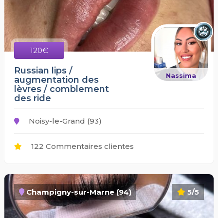
120€
Russian lips /
Nassima
augmentation des
lèvres / comblement
des ride
Noisy-le-Grand (93)
122 Commentaires clientes
Champigny-sur-Marne (94)
5/5