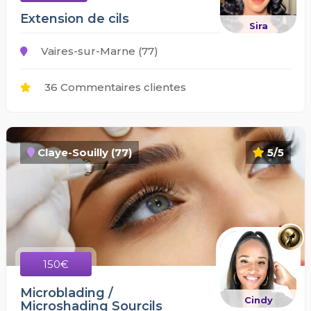
Extension de cils
Sira
Vaires-sur-Marne (77)
36 Commentaires clientes
Claye-Souilly (77)
5/5
150€
Microblading /
Cindy
Microshading Sourcils