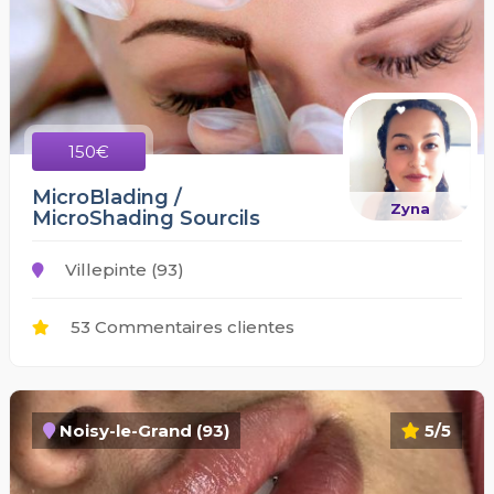
150€
MicroBlading /
Zyna
MicroShading Sourcils
Villepinte (93)
53 Commentaires clientes
Noisy-le-Grand (93)
5/5