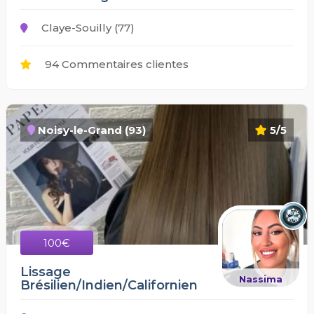
Claye-Souilly (77)
94 Commentaires clientes
Noisy-le-Grand (93)
5/5
100€
Lissage
Nassima
Brésilien/Indien/Californien