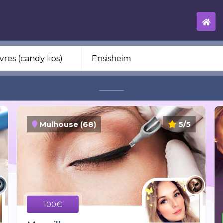
Mulhouse (68)
5/5
100€