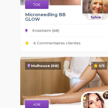
70€
Microneedling BB
Sylvie
GLOW
Ensisheim (68)
6 Commentaires clientes
Mulhouse (68)
5/5
40€