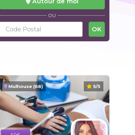
Autour de moi
OU
OK
Mulhouse (68)
5/5
50€