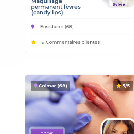
Maquillage
Sylvie
permanent lèvres
(candy lips)
Ensisheim (68)
9 Commentaires clientes
Colmar (68)
5/5
230€