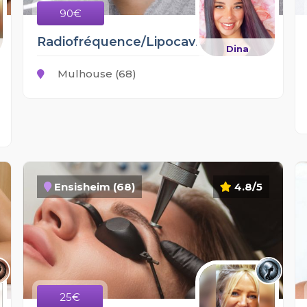
90€
Radiofréquence/Lipocavitation
Dina
Mulhouse (68)
Ensisheim (68)
4.8/5
25€