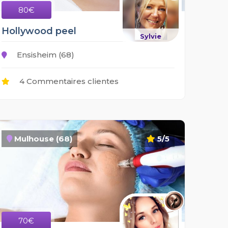
80€
Hollywood peel
Sylvie
Ensisheim (68)
4 Commentaires clientes
Mulhouse (68)
5/5
70€