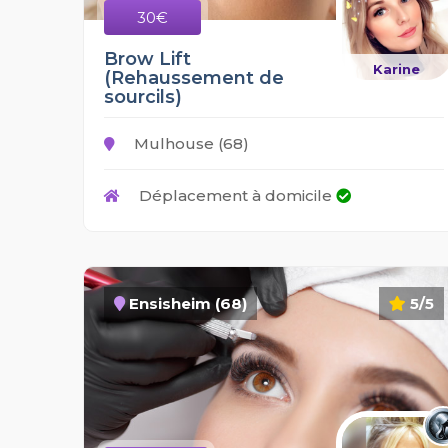
30€
Brow Lift
Karine
(Rehaussement de
sourcils)
Mulhouse (68)
Déplacement à domicile
Ensisheim (68)
5/5