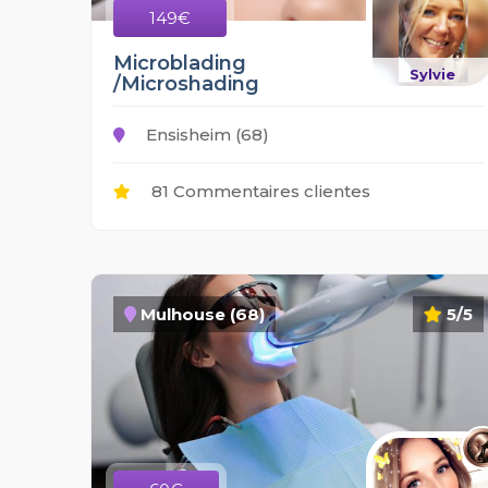
149€
Microblading
Sylvie
/Microshading
Ensisheim (68)
81 Commentaires clientes
Mulhouse (68)
5/5