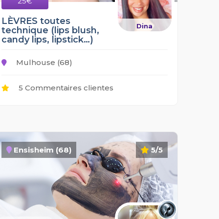
25€
LÈVRES toutes
Dina
technique (lips blush,
candy lips, lipstick…)
Mulhouse (68)
5 Commentaires clientes
Ensisheim (68)
5/5