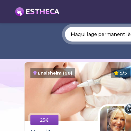
Ensisheim (68)
5/5
25€