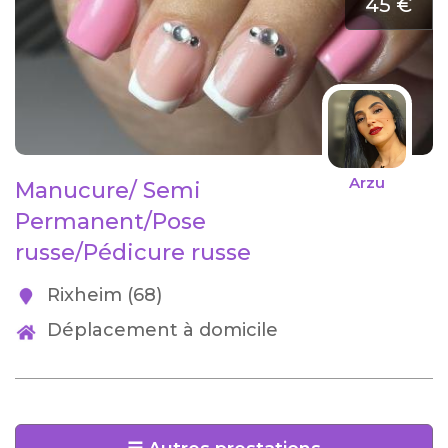
45 €
Arzu
Manucure/ Semi
Permanent/Pose
russe/Pédicure russe
Rixheim (68)
Déplacement à domicile