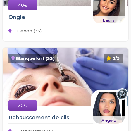
40€
Ongle
Laury
Cenon (33)
Blanquefort (33)
5/5
30€
Rehaussement de cils
Angela