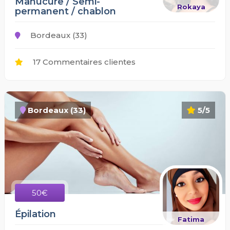
Manucure / Semi-
Rokaya
permanent / chablon
Bordeaux (33)
17 Commentaires clientes
Bordeaux (33)
5/5
50€
Épilation
Fatima