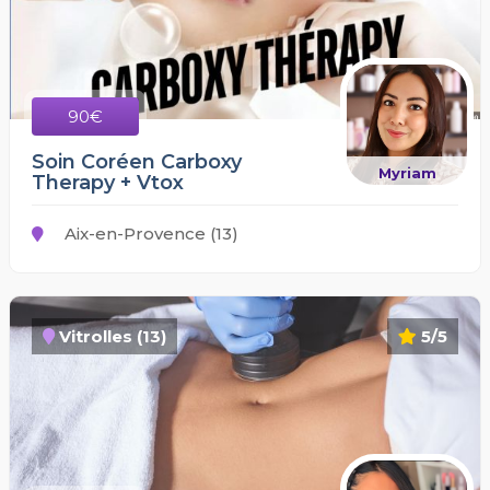
90€
Soin Coréen Carboxy
Myriam
Therapy + Vtox
Aix-en-Provence (13)
Vitrolles (13)
5/5