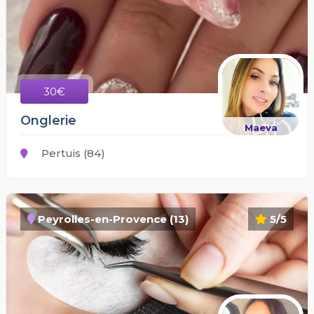
30€
Onglerie
Maeva
Pertuis (84)
Peyrolles-en-Provence (13)
5/5