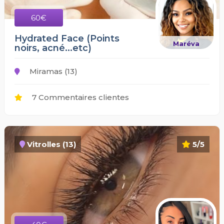
60€
Hydrated Face (Points
Maréva
noirs, acné...etc)
Miramas (13)
7 Commentaires clientes
Vitrolles (13)
5/5