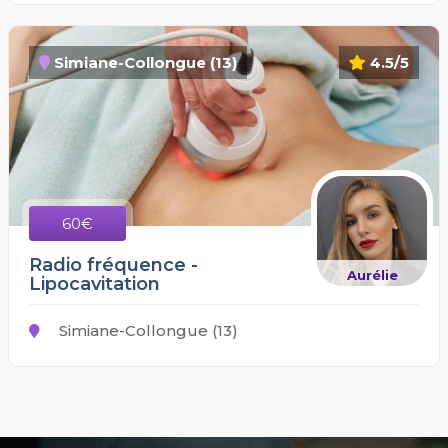
Simiane-Collongue (13)
4.5/5
60€
Radio fréquence -
Aurélie
Lipocavitation
Simiane-Collongue (13)