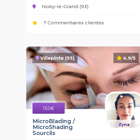
Noisy-le-Grand (93)
7 Commentaires clientes
Villepinte (93)
4.9/5
150€
MicroBlading /
Zyna
MicroShading
Sourcils