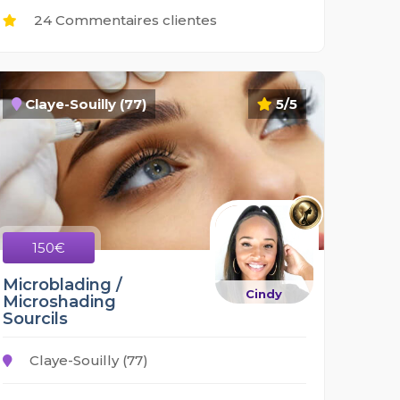
24 Commentaires clientes
Claye-Souilly (77)
5/5
150€
Microblading /
Cindy
Microshading
Sourcils
Claye-Souilly (77)