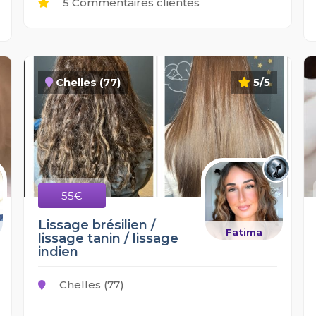
5 Commentaires clientes
Chelles (77)
5/5
55€
Lissage brésilien /
Fatima
lissage tanin / lissage
indien
Chelles (77)