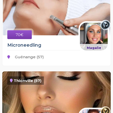
70€
Microneedling
Magalie
Guénange (57)
Thionville (57)