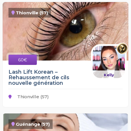
Thionville (57)
60€
Lash Lift Korean –
Kelly
Rehaussement de cils
nouvelle génération
Thionville (57)
Guénange (57)