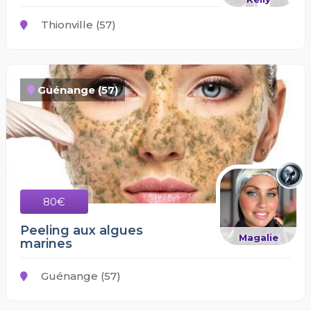
Thionville (57)
Guénange (57)
80€
Peeling aux algues
Magalie
marines
Guénange (57)