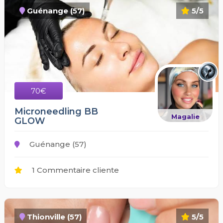
Guénange (57)
5/5
70€
Microneedling BB
Magalie
GLOW
Guénange (57)
1 Commentaire cliente
Thionville (57)
5/5