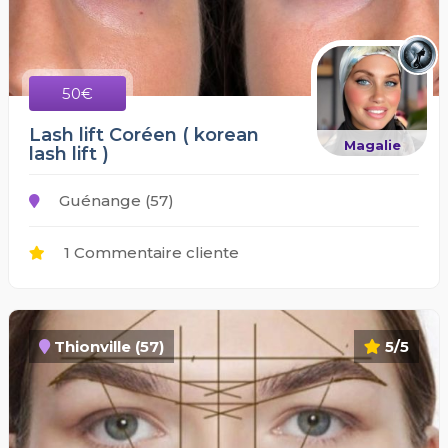
50€
Lash lift Coréen ( korean
Magalie
lash lift )
Guénange (57)
1 Commentaire cliente
Thionville (57)
5/5