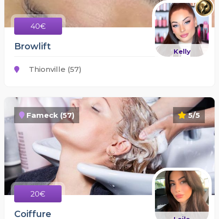
40€
Browlift
Kelly
Thionville (57)
Fameck (57)
5/5
20€
Coiffure