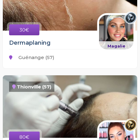
30€
Dermaplaning
Magalie
Guénange (57)
Thionville (57)
80€