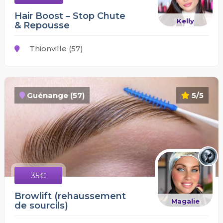
Hair Boost – Stop Chute
Kelly
& Repousse
Thionville (57)
Guénange (57)
5/5
35€
Browlift (rehaussement
Magalie
de sourcils)