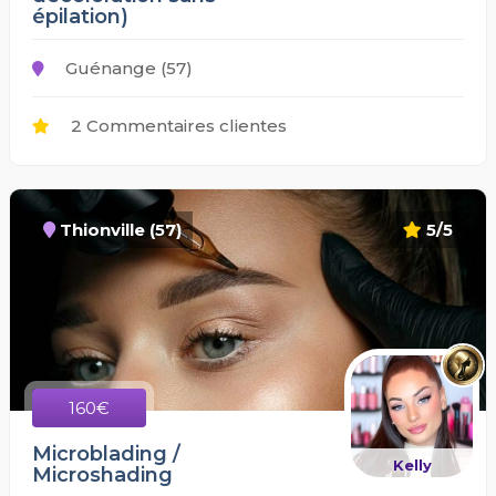
épilation)
Guénange (57)
2 Commentaires clientes
Thionville (57)
5/5
160€
Microblading /
Kelly
Microshading