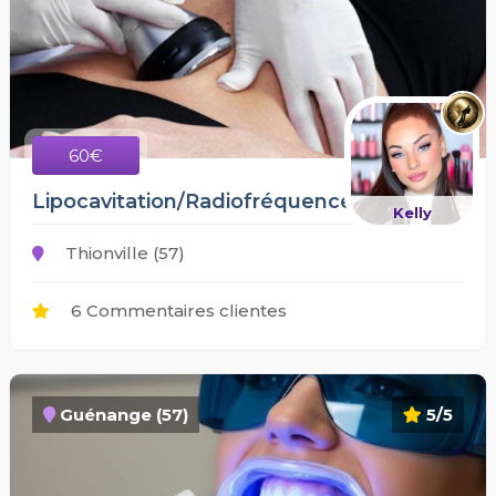
60€
Lipocavitation/Radiofréquence/lipolaser
Kelly
Thionville (57)
6 Commentaires clientes
Guénange (57)
5/5