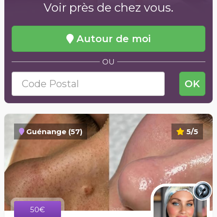
Voir près de chez vous.
Autour de moi
OU
OK
Guénange (57)
5/5
50€