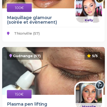
100€
Maquillage glamour
Kelly
(soirée et évènement)
Thionville (57)
Guénange (57)
5/5
150€
Plasma pen lifting
Magalie