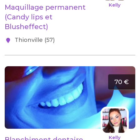
Kelly
Maquillage permanent
(Candy lips et
Blusheffect)
Thionville (57)
70 €
Kelly
Blanchiment dentaire