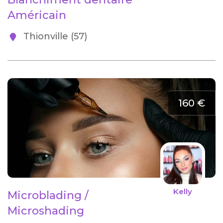
Américain
Thionville (57)
160 €
Kelly
Microblading /
Microshading