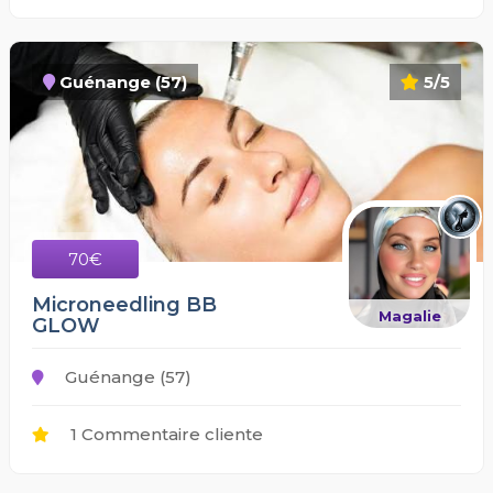
Guénange (57)
5/5
70€
Microneedling BB
Magalie
GLOW
Guénange (57)
1 Commentaire cliente