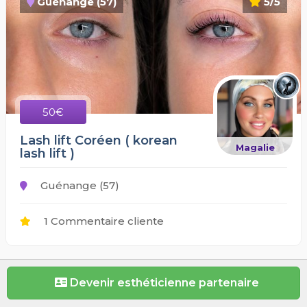
Guénange (57)
5/5
50€
Lash lift Coréen ( korean
Magalie
lash lift )
Guénange (57)
1 Commentaire cliente
Devenir esthéticienne partenaire
Thionville (57)