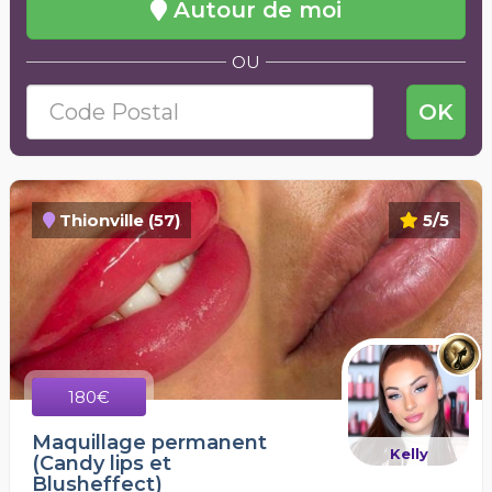
Autour de moi
OU
OK
Thionville (57)
5/5
180€
Maquillage permanent
Kelly
(Candy lips et
Blusheffect)