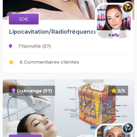
60€
Lipocavitation/Radiofréquence/lipolaser
Kelly
Thionville (57)
6 Commentaires clientes
Guénange (57)
5/5