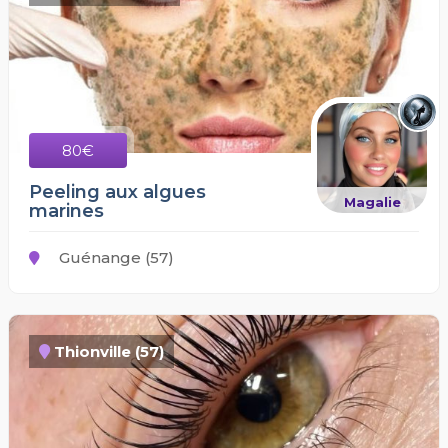
80€
Peeling aux algues
Magalie
marines
Guénange (57)
Thionville (57)