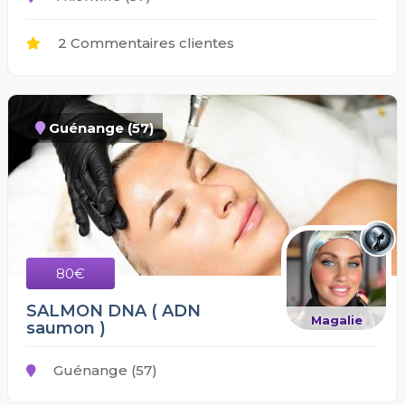
2 Commentaires clientes
Guénange (57)
80€
SALMON DNA ( ADN
Magalie
saumon )
Guénange (57)