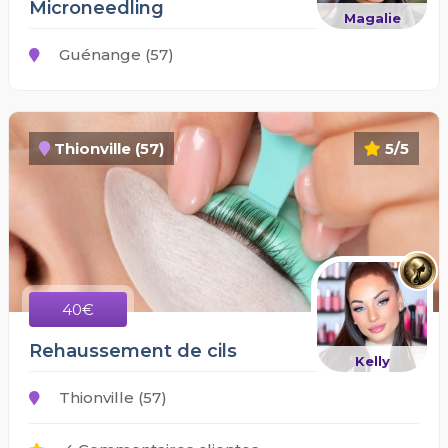
Microneedling
Magalie
Guénange (57)
Thionville (57)
5/5
40€
Rehaussement de cils
Kelly
Thionville (57)