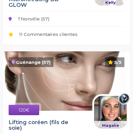
Kelly
GLOW
Thionville (57)
11 Commentaires clientes
Guénange (57)
5/5
120€
Lifting coréen (fils de
Magalie
soie)