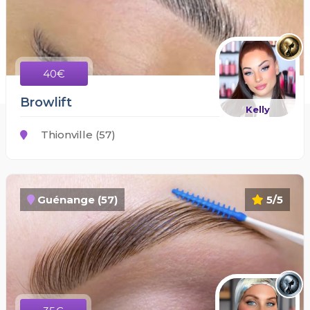
40€
Browlift
Kelly
Thionville (57)
Guénange (57)
5/5