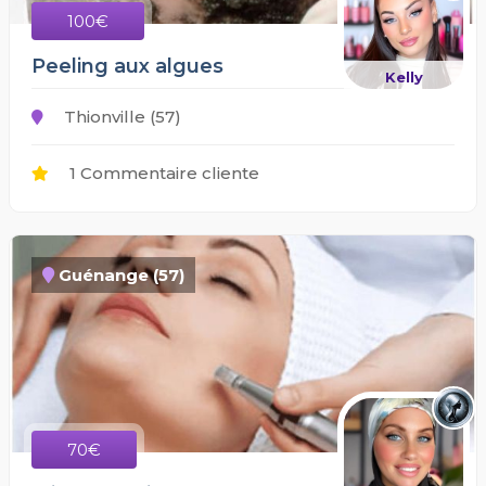
100€
Peeling aux algues
Kelly
Thionville (57)
1 Commentaire cliente
Guénange (57)
70€