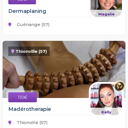
Dermaplaning
Magalie
Guénange (57)
Thionville (57)
110€
Madérotherapie
Kelly
Thionville (57)