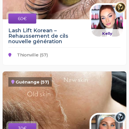
60€
Lash Lift Korean –
Kelly
Rehaussement de cils
nouvelle génération
Thionville (57)
Guénange (57)
30€