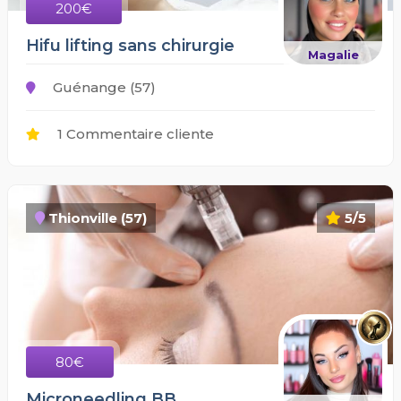
200€
Hifu lifting sans chirurgie
Magalie
Guénange (57)
1 Commentaire cliente
Thionville (57)
5/5
80€
Microneedling BB