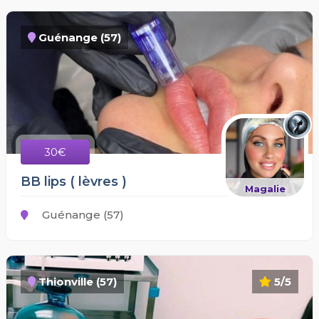
Guénange (57)
30€
BB lips ( lèvres )
Magalie
Guénange (57)
Thionville (57)
5/5