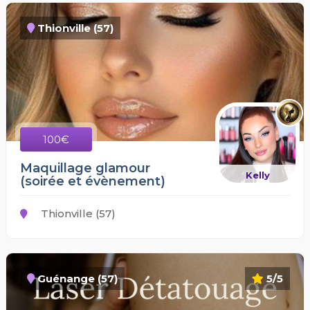
Thionville (57)
100€
Maquillage glamour
Kelly
(soirée et évènement)
Thionville (57)
Guénange (57)
5/5