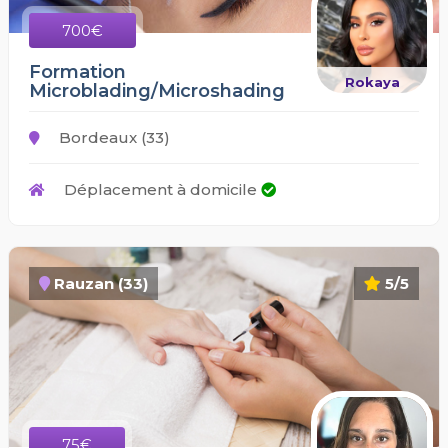
700€
Formation
Rokaya
Microblading/Microshading
Bordeaux (33)
Déplacement à domicile
Rauzan (33)
5/5
75€