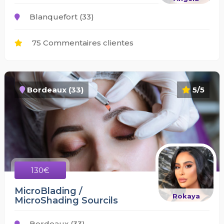
Blanquefort (33)
75 Commentaires clientes
Bordeaux (33)
5/5
130€
MicroBlading /
Rokaya
MicroShading Sourcils
Bordeaux (33)