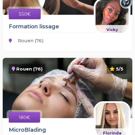
550€
Formation lissage
Vicky
Rouen (76)
Rouen (76)
5/5
180€
MicroBlading
Florinda