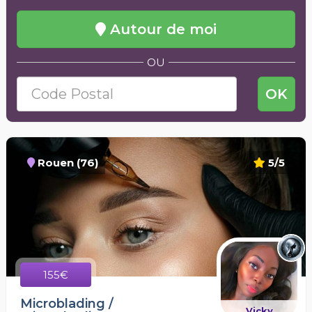
Autour de moi
OU
OK
Rouen (76)
5/5
155€
Microblading /
Vicky