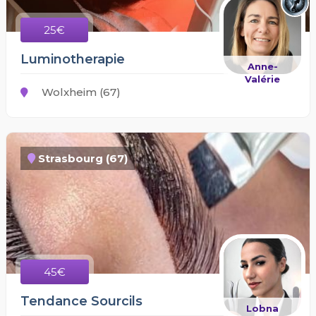
25€
Luminotherapie
Anne-
Valérie
Wolxheim (67)
Strasbourg (67)
45€
Tendance Sourcils
Lobna