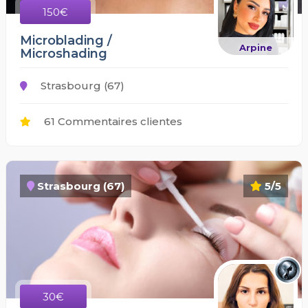
150€
Microblading /
Arpine
Microshading
Strasbourg (67)
61 Commentaires clientes
Strasbourg (67)
5/5
30€