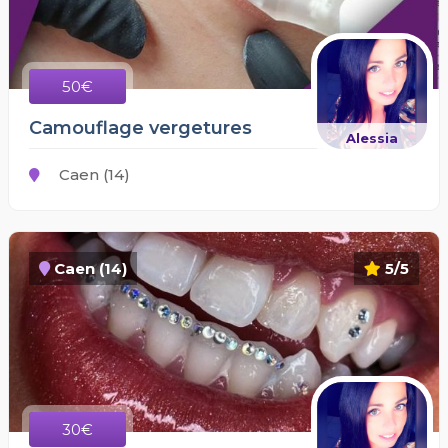
50€
Camouflage vergetures
Alessia
Caen (14)
Caen (14)
5/5
30€