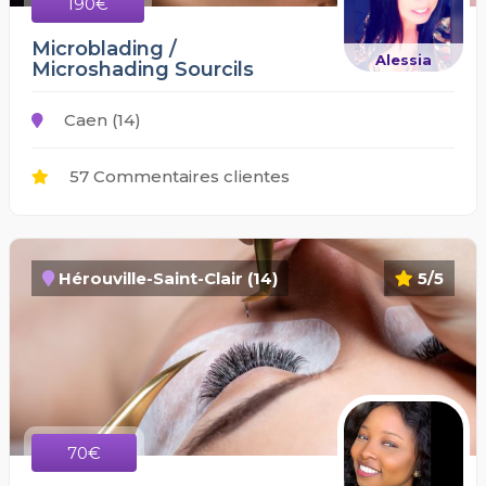
190€
Microblading /
Alessia
Microshading Sourcils
Caen (14)
57 Commentaires clientes
Hérouville-Saint-Clair (14)
5/5
70€