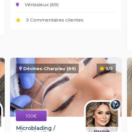
Vénissieux (69)
5 Commentaires clientes
Décines-Charpieu (69)
5/5
100€
Microblading /
Hasmik