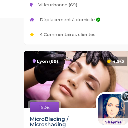
Villeurbanne (69)
Déplacement à domicile
4 Commentaires clientes
Lyon (69)
4.9/5
150€
MicroBlading /
Shayma
Microshading