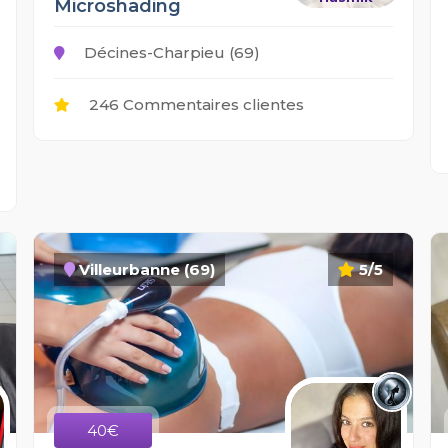
Microshading
Décines-Charpieu (69)
246 Commentaires clientes
Villeurbanne (69)
5/5
40€