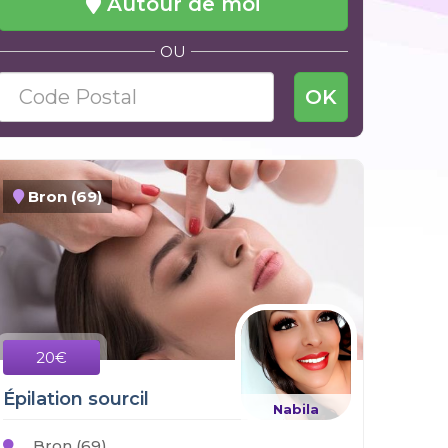
Autour de moi
OU
OK
Bron (69)
20€
Épilation sourcil
Nabila
Bron (69)