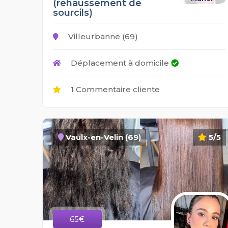
(rehaussement de
sourcils)
Villeurbanne (69)
Déplacement à domicile
1 Commentaire cliente
Vaulx-en-Velin (69)
5/5
65€