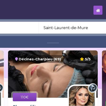
Décines-Charpieu (69)
5/5
110€