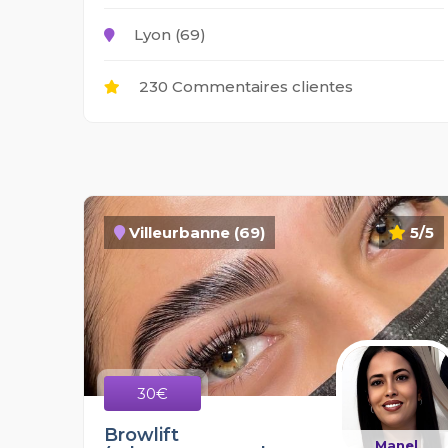
Lyon (69)
230 Commentaires clientes
Villeurbanne (69)
5/5
30€
Browlift
Manel