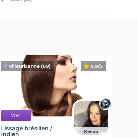
Villeurbanne (69)
4.9/5
70€
Lissage brésilien /
Kenza
Indien