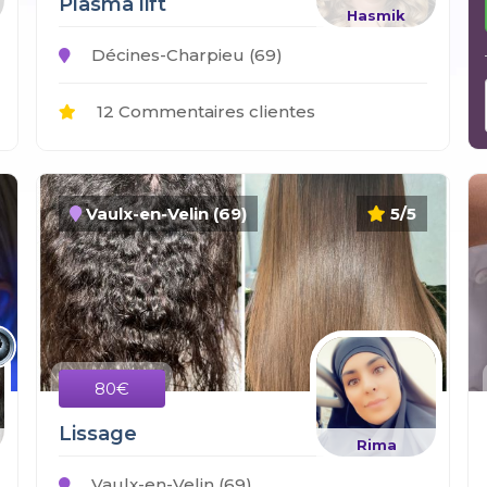
Plasma lift
Hasmik
Décines-Charpieu (69)
12 Commentaires clientes
Vaulx-en-Velin (69)
5/5
80€
Lissage
Rima
Vaulx-en-Velin (69)