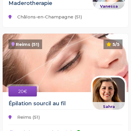
Maderotherapie
Vanessa
Châlons-en-Champagne (51)
Reims (51)
5/5
20€
Épilation sourcil au fil
Sahra
Reims (51)