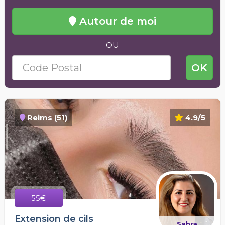
Autour de moi
OU
OK
Reims (51)
4.9/5
55€
Extension de cils
Sahra