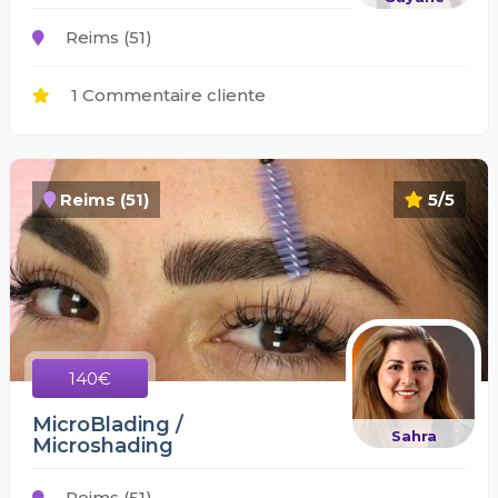
Reims (51)
1 Commentaire cliente
Reims (51)
5/5
140€
MicroBlading /
Sahra
Microshading
Reims (51)