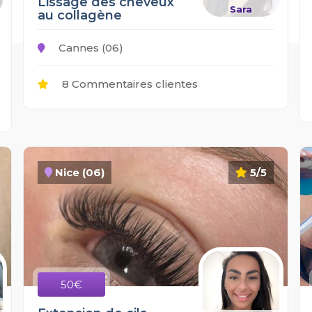
Lissage des cheveux
Sara
au collagène
Cannes (06)
8 Commentaires clientes
Nice (06)
5/5
50€