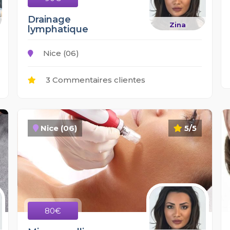
Drainage
Zina
lymphatique
Nice (06)
3 Commentaires clientes
Nice (06)
5/5
80€