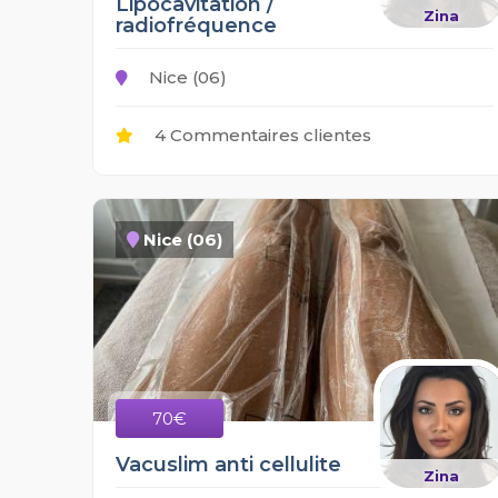
Lipocavitation /
Zina
radiofréquence
Nice (06)
4 Commentaires clientes
Nice (06)
70€
Vacuslim anti cellulite
Zina