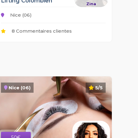
Lifting Colombien
Zina
Nice (06)
8 Commentaires clientes
Nice (06)
5/5
50€