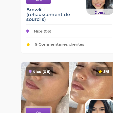
Browlift
Donia
(rehaussement de
sourcils)
Nice (06)
9 Commentaires clientes
Nice (06)
5/5
55€