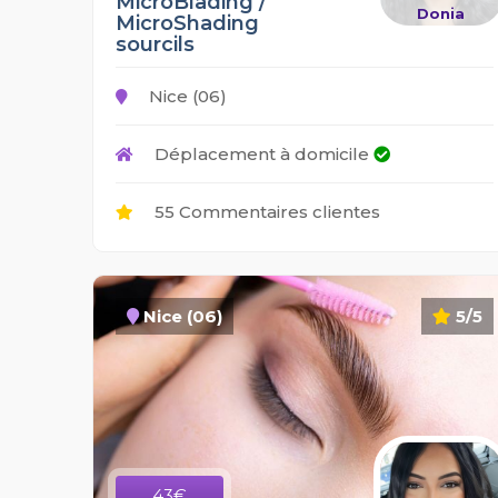
MicroBlading /
Donia
MicroShading
sourcils
Nice (06)
Déplacement à domicile
55 Commentaires clientes
Nice (06)
5/5
43€