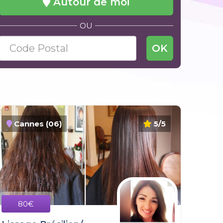
Autour de moi
OU
OK
Cannes (06)
5/5
80€