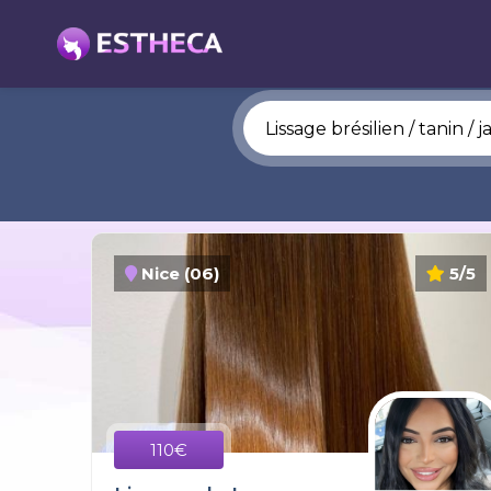
Nice (06)
5/5
110€