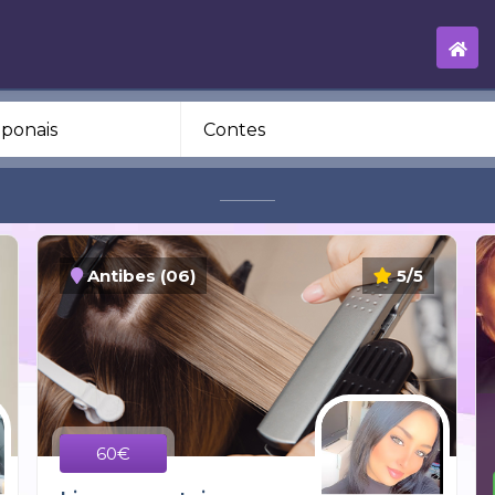
Antibes (06)
5/5
60€