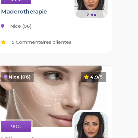
Maderotherapie
Zina
Nice (06)
5 Commentaires clientes
Nice (06)
4.9/5
90€