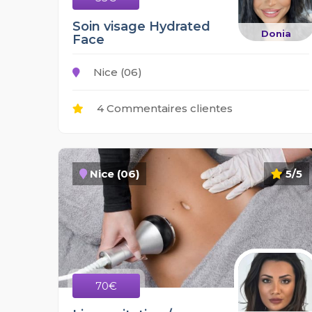
Soin visage Hydrated
Donia
Face
Nice (06)
4 Commentaires clientes
Nice (06)
5/5
70€