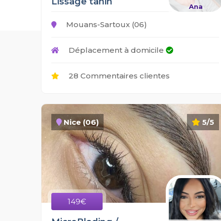
Lissage tanin
Ana
Mouans-Sartoux (06)
Déplacement à domicile
28 Commentaires clientes
Nice (06)
5/5
149€