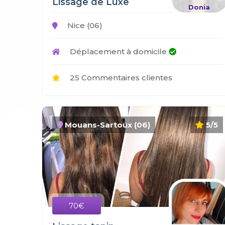
Lissage de Luxe
Donia
Nice (06)
Déplacement à domicile
25 Commentaires clientes
Mouans-Sartoux (06)
5/5
70€