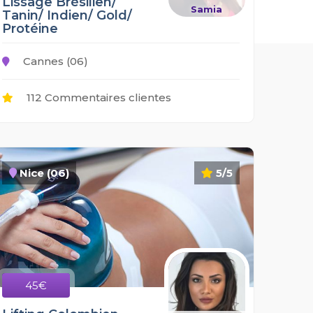
Lissage Brésilien/
Samia
Tanin/ Indien/ Gold/
Protéine
Cannes (06)
112 Commentaires clientes
Nice (06)
5/5
45€