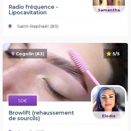
Radio fréquence -
Samantha
Lipocavitation
Saint-Raphaël (83)
Cogolin (83)
5/5
50€
Browlift (rehaussement
Elodie
de sourcils)