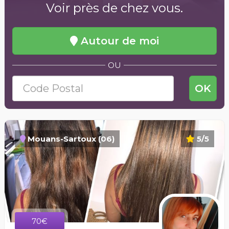
Voir près de chez vous.
Autour de moi
OU
OK
Mouans-Sartoux (06)
5/5
70€