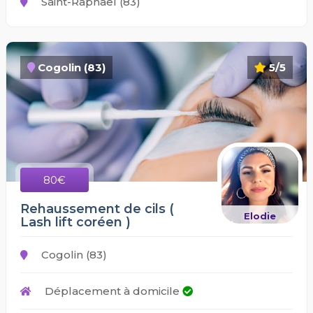
Saint-Raphaël (83)
Cogolin (83)
5/5
80€
Rehaussement de cils (
Elodie
Lash lift coréen )
Cogolin (83)
Déplacement à domicile