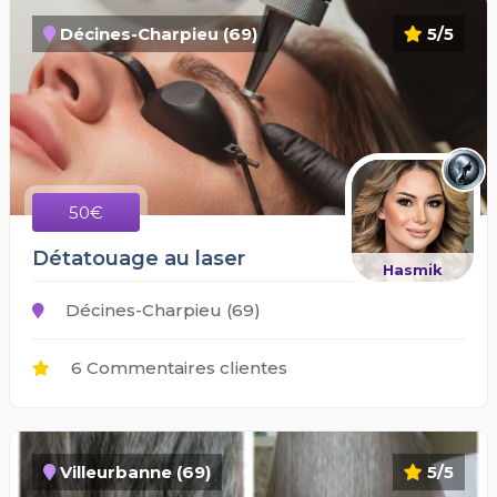
Décines-Charpieu (69)
5/5
50€
Détatouage au laser
Hasmik
Décines-Charpieu (69)
6 Commentaires clientes
Villeurbanne (69)
5/5