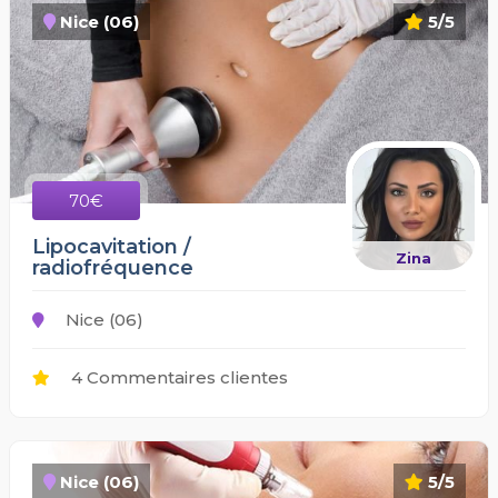
Nice (06)
5/5
70€
Lipocavitation /
Zina
radiofréquence
Nice (06)
4 Commentaires clientes
Nice (06)
5/5