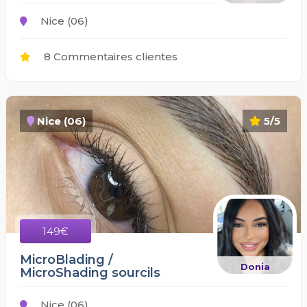
Nice (06)
8 Commentaires clientes
Nice (06)
5/5
149€
MicroBlading /
Donia
MicroShading sourcils
Nice (06)