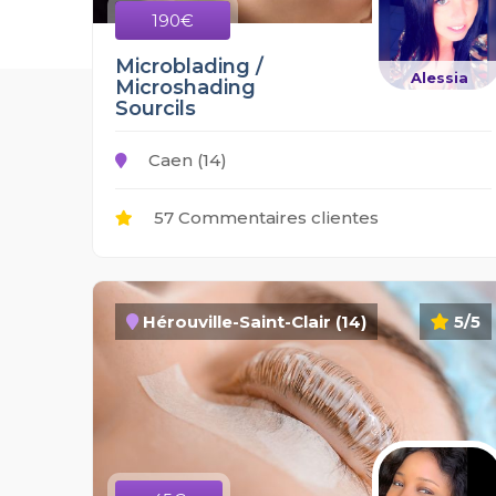
190€
Microblading /
Alessia
Microshading
Sourcils
Caen (14)
57 Commentaires clientes
Hérouville-Saint-Clair (14)
5/5