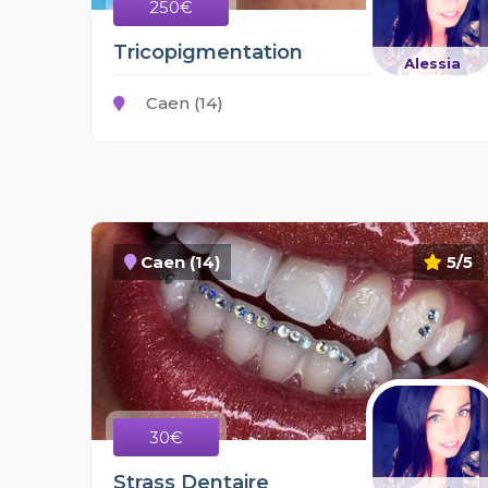
250€
Tricopigmentation
Alessia
Caen (14)
Caen (14)
5/5
30€
Strass Dentaire