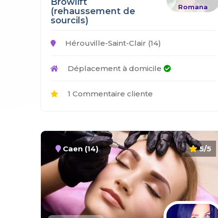
Browlift
Romana
(rehaussement de
sourcils)
Hérouville-Saint-Clair (14)
Déplacement à domicile
1 Commentaire cliente
Caen (14)
5/5