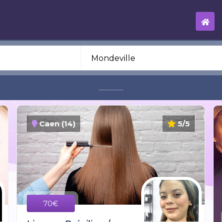
Caen (14)
5/5
70€