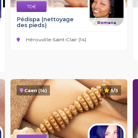
70€
Pédispa (nettoyage
Romana
des pieds)
Hérouville-Saint-Clair (14)
Caen (14)
5/5