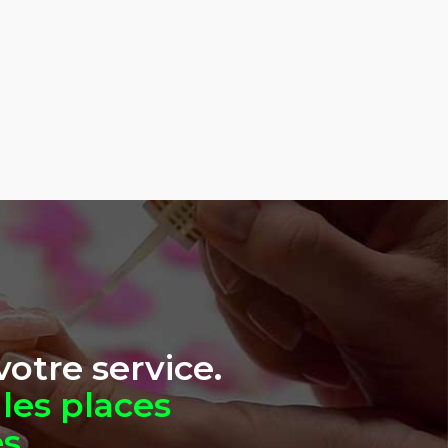
otre service.
les places
es