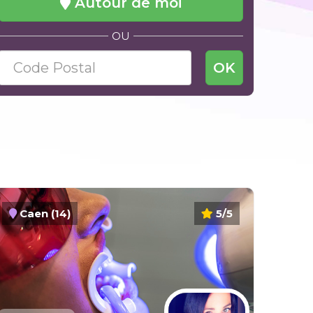
Autour de moi
OU
OK
Caen (14)
5/5