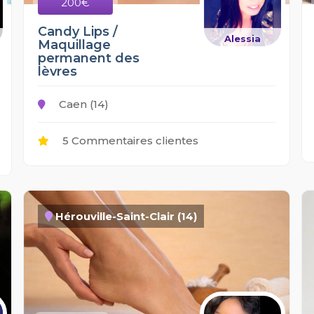
200€
Candy Lips /
Alessia
Maquillage
permanent des
lèvres
Caen (14)
5 Commentaires clientes
Hérouville-Saint-Clair (14)