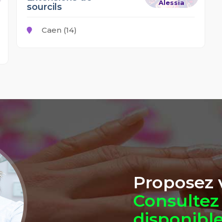
Alessia
sourcils
Caen (14)
Proposez v
Consultez 
disponibl