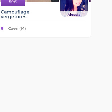
50€
Camouflage
Alessia
vergetures
Caen (14)