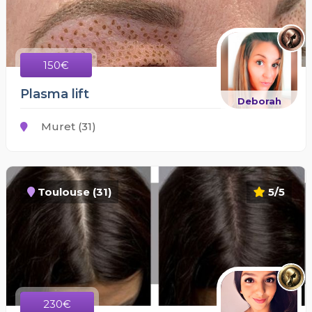
150€
Plasma lift
Deborah
Muret (31)
Toulouse (31)
5/5
230€