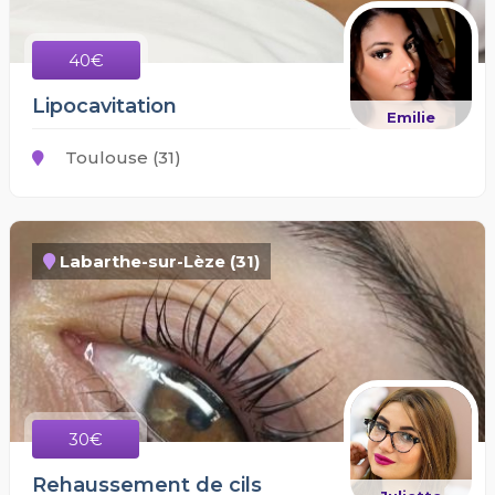
40€
Lipocavitation
Emilie
Toulouse (31)
Labarthe-sur-Lèze (31)
30€
Rehaussement de cils