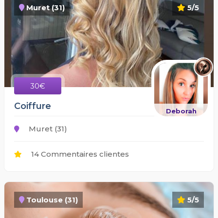
Muret (31)
5/5
30€
Coiffure
Deborah
Muret (31)
14 Commentaires clientes
Toulouse (31)
5/5