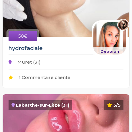
50€
hydrofaciale
Deborah
Muret (31)
1 Commentaire cliente
Labarthe-sur-Lèze (31)
5/5