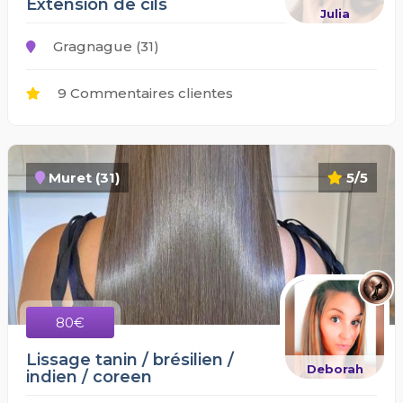
Extension de cils
Julia
Gragnague (31)
9 Commentaires clientes
Muret (31)
5/5
80€
Lissage tanin / brésilien /
Deborah
indien / coreen