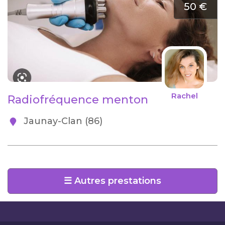
50 €
Rachel
Radiofréquence menton
Jaunay-Clan (86)
☰ Autres prestations