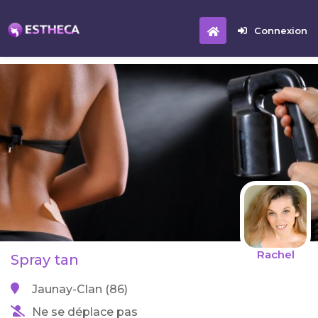
Connexion
Rachel
Spray tan
Jaunay-Clan (86)
Ne se déplace pas