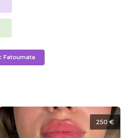
c Fatoumata
250 €