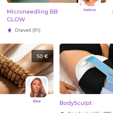
Hatice
Microneedling BB
GLOW
Draveil (91)
50 €
Bee
BodySculpt