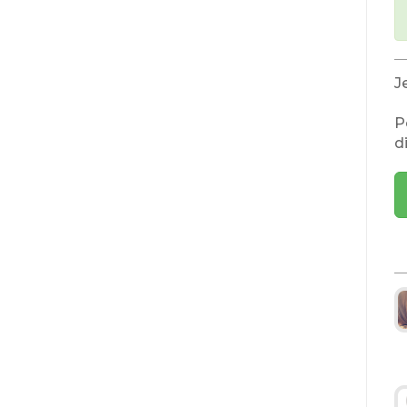
J
P
d