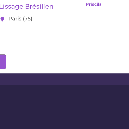
Priscila
Lissage Brésilien
Paris (75)