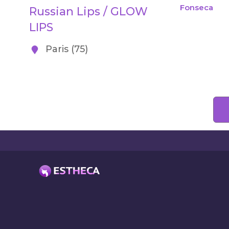
Fonseca
Russian Lips / GLOW
LIPS
Paris (75)