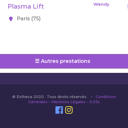
Wendy
Plasma Lift
Paris (75)
☰ Autres prestations
© Estheca 2020 . Tous droits réservés. -
Conditions
Générales - Mentions Légales - 0.03s