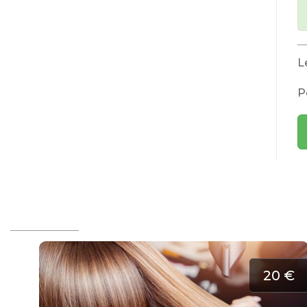
L
P
20 €