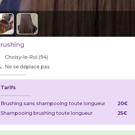
rushing
Choisy-le-Roi (94)
Ne se déplace pas
Tarifs
Brushing sans shampooing toute longueur
20€
Shampooing brushing toute longueur
25€