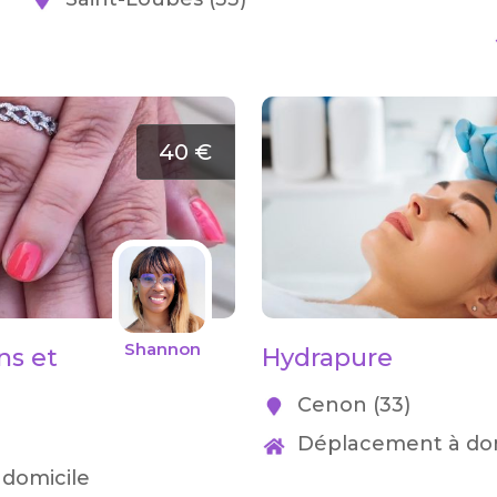
40 €
Shannon
ns et
Hydrapure
Cenon (33)
Déplacement à dom
domicile