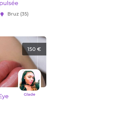
pulsée
Bruz (35)
150 €
Glade
 Eye