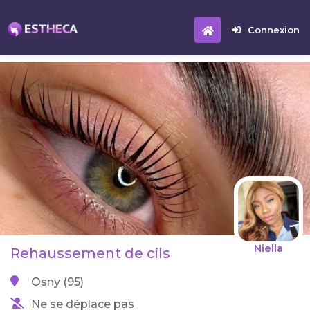
Connexion
Niella
Rehaussement de cils
Osny (95)
Ne se déplace pas