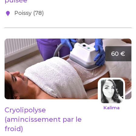
pulsée
Poissy (78)
60 €
Kalima
Cryolipolyse
(amincissement par le
froid)