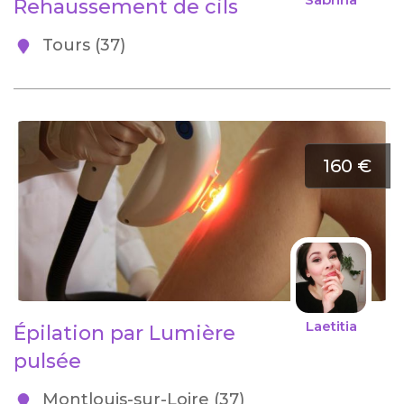
Rehaussement de cils
Tours (37)
160 €
Laetitia
Épilation par Lumière
pulsée
Montlouis-sur-Loire (37)