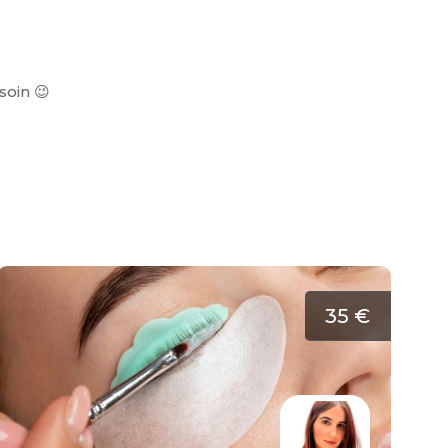
soin 😉
35 €