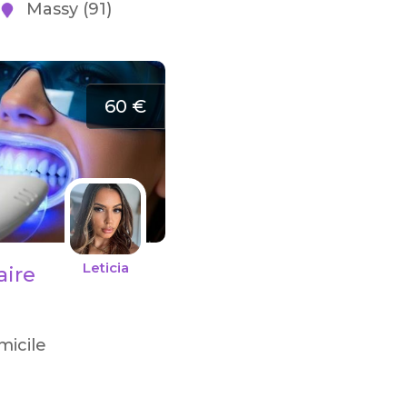
Massy (91)
60 €
Leticia
aire
icile