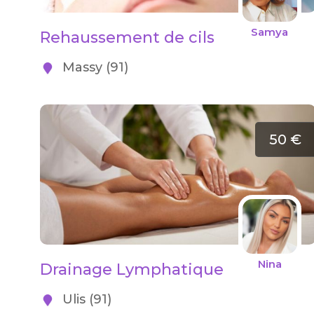
Samya
Rehaussement de cils
Massy (91)
50 €
Nina
Drainage Lymphatique
Ulis (91)