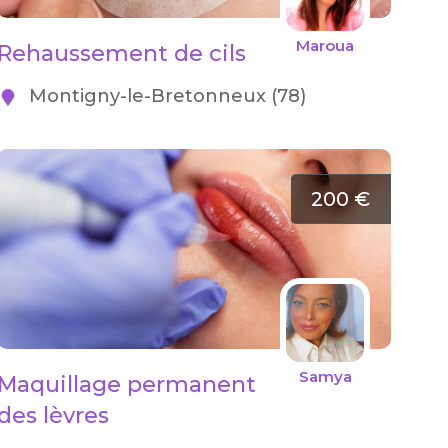
Maroua
Rehaussement de cils
Montigny-le-Bretonneux (78)
200 €
Samya
Maquillage permanent
des lèvres