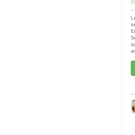
L
s
E
S
s
a