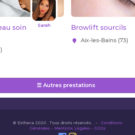
Sarah
eau soin
Browlift sourcils
Aix-les-Bains (73)
)
☰ Autres prestations
© Estheca 2020 . Tous droits réservés. -
Conditions
Générales - Mentions Légales - 0.02s