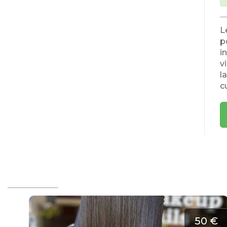
L
p
i
v
l
c
50 €